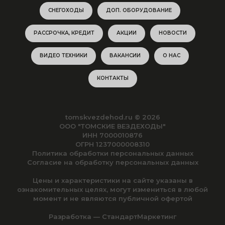
СНЕГОХОДЫ
ДОП. ОБОРУДОВАНИЕ
РАССРОЧКА, КРЕДИТ
АКЦИИ
НОВОСТИ
ВИДЕО ТЕХНИКИ
ВАКАНСИИ
О НАС
КОНТАКТЫ
tomskvezdehod.ru © 2026
ООО "ТОМСКИЕ ВЕЗДЕХОДЫ"
ИНН 7000010876
ОГРН 1237000008310
Политика обработки персональных данных
Согласие на обработку персональных данных
Цены и характеристики на сайте указаны в
ознакомительных целях, могут измениться в любой
момент и не являются публичной офертой
Разработка — СтандартМаркетинг